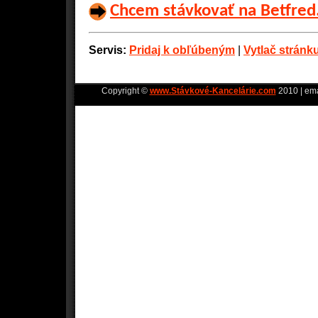
Chcem stávkovať na Betfre
Servis:
Pridaj k obľúbeným
|
Vytlač stránk
Copyright ©
www.Stávkové-Kancelárie.com
2010 | ema