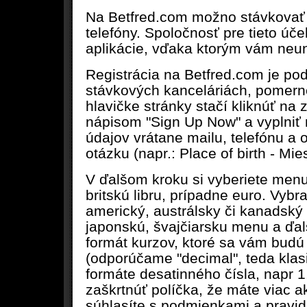
Na Betfred.com možno stávkovať 
telefóny. Spoločnosť pre tieto úč
aplikácie, vďaka ktorým vám neun
Registrácia na Betfred.com je pod
stávkových kanceláriách, pomern
hlavičke stránky stačí kliknúť na z
nápisom "Sign Up Now" a vyplniť
údajov vrátane mailu, telefónu a
otázku (napr.: Place of birth - Mie
V ďalšom kroku si vyberiete me
britskú libru, prípadne euro. Vybr
americký, austrálsky či kanadský 
japonskú, švajčiarsku menu a ďalš
formát kurzov, ktoré sa vám bud
(odporúčame "decimal", teda klas
formáte desatinného čísla, napr 1
zaškrtnúť políčka, že máte viac a
súhlasíte s podmienkami a pravid