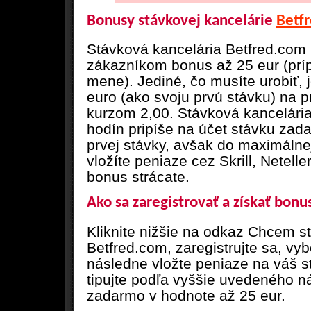
Bonusy stávkovej kancelárie
Betf
Stávková kancelária Betfred.co
zákazníkom bonus až 25 eur (príp
mene). Jediné, čo musíte urobiť, 
euro (ako svoju prvú stávku) na p
kurzom 2,00. Stávková kancelári
hodín pripíše na účet stávku zad
prvej stávky, avšak do maximálne
vložíte peniaze cez Skrill, Netelle
bonus strácate.
Ako sa zaregistrovať a získať bonu
Kliknite nižšie na odkaz Chcem s
Betfred.com, zaregistrujte sa, vy
následne vložte peniaze na váš 
tipujte podľa vyššie uvedeného n
zadarmo v hodnote až 25 eur.