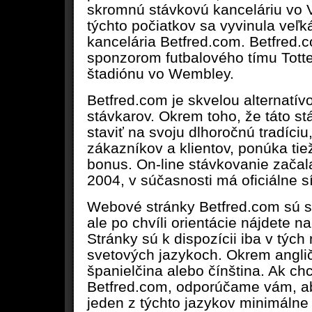
skromnú stávkovú kanceláriu vo Ve
týchto počiatkov sa vyvinula veľ
kancelária Betfred.com. Betfred.
sponzorom futbalového tímu Tott
štadiónu vo Wembley.
Betfred.com je skvelou alternatív
stávkarov. Okrem toho, že táto s
staviť na svoju dlhoročnú tradíciu
zákazníkov a klientov, ponúka ti
bonus. On-line stávkovanie začal
2004, v súčasnosti má oficiálne sí
Webové stránky Betfred.com sú s
ale po chvíli orientácie nájdete na
Stránky sú k dispozícii iba v tých
svetových jazykoch. Okrem anglič
španielčina alebo čínština. Ak ch
Betfred.com, odporúčame vám, ab
jeden z týchto jazykov minimálne 