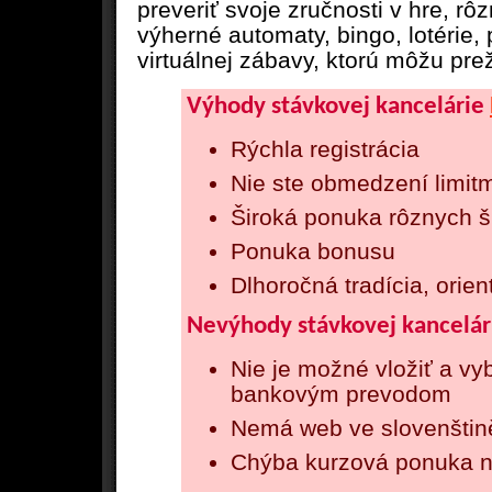
preveriť svoje zručnosti v hre, rô
výherné automaty, bingo, lotérie, 
virtuálnej zábavy, ktorú môžu pre
Výhody stávkovej kancelárie
Rýchla registrácia
Nie ste obmedzení limitm
Široká ponuka rôznych š
Ponuka bonusu
Dlhoročná tradícia, orien
Nevýhody stávkovej kancelá
Nie je možné vložiť a vy
bankovým prevodom
Nemá web ve slovenštin
Chýba kurzová ponuka n