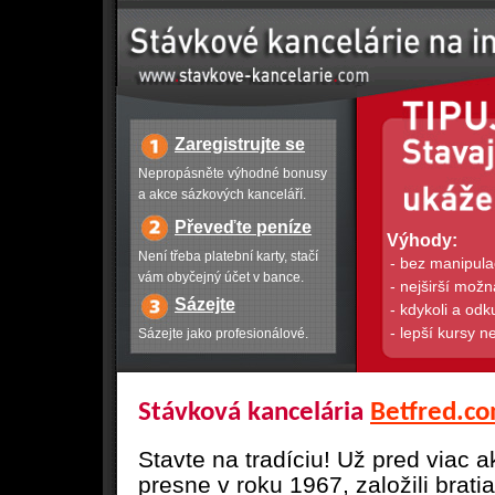
Zaregistrujte se
Nepropásněte výhodné bonusy
a akce sázkových kanceláří.
Převeďte peníze
Výhody:
Není třeba platební karty, stačí
- bez manipula
vám obyčejný účet v bance.
- nejširší mož
Sázejte
- kdykoli a odk
- lepší kursy 
Sázejte jako profesionálové.
Stávková kancelária
Betfred.c
Stavte na tradíciu! Už pred viac a
presne v roku 1967, založili brat