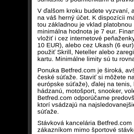
V ďalšom kroku budete vyzvaní, ab
na váš herný účet. K dispozícii m
tou základnou je vklad platobnou
minimálna hodnota je 7 eur. Fina
vložiť i cez internetové peňaženky 
10 EUR), alebo cez Ukash (6 eur)
použiť Skrill, Neteller alebo zare
kartu. Minimálne limity sú tu rovn
Ponuka Betfred.com je široká, av
české súťaže. Staviť si môžete na
európske súťaže), ďalej na tenis, b
hádzanú, motošport, snooker, vole
Betfred.com odporúčame predov
ktorí vsádzajú na najsledovanejši
súťaže.
Stávková kancelária Betfred.com 
zákazníkom mimo športové stávk