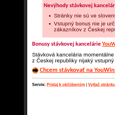
Nevýhody stávkovej kancelá
Stránky nie sú ve sloven
Vstupný bonus nie je ur
zákazníkov z Českej rep
Bonusy stávkovej kancelárie
YouW
Stávková kancelária momentáln
z Českej republiky nijaký vstupný
Chcem stávkovať na YouWi
Servis:
Pridaj k obľúbeným
|
Vytlač stránk