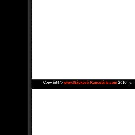
Copyright ©
www.Stávkové-Kancelárie.com
2010 | ema